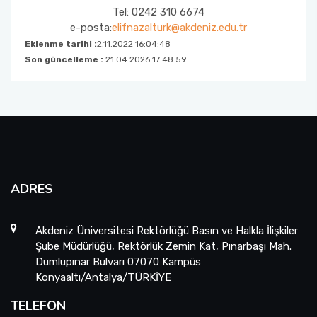
Tel: 0242 310 6674
e-posta:
elifnazalturk@akdeniz.edu.tr
Eklenme tarihi :
2.11.2022 16:04:48
Son güncelleme :
21.04.2026 17:48:59
ADRES
Akdeniz Üniversitesi Rektörlüğü Basın ve Halkla İlişkiler
Şube Müdürlüğü, Rektörlük Zemin Kat, Pınarbaşı Mah.
Dumlupınar Bulvarı 07070 Kampüs
Konyaaltı/Antalya/TÜRKİYE
TELEFON