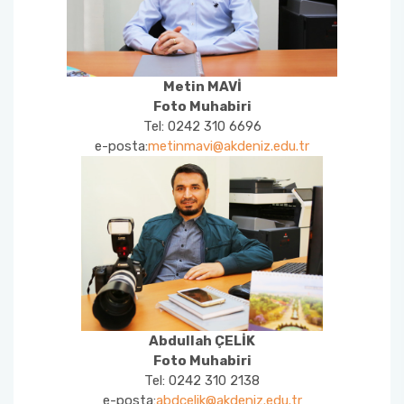
Metin MAVİ
Foto Muhabiri
Tel: 0242 310 6696
e-posta:
metinmavi@akdeniz.edu.tr
Abdullah ÇELİK
Foto Muhabiri
Tel: 0242 310 2138
e-posta:
abdcelik@akdeniz.edu.tr